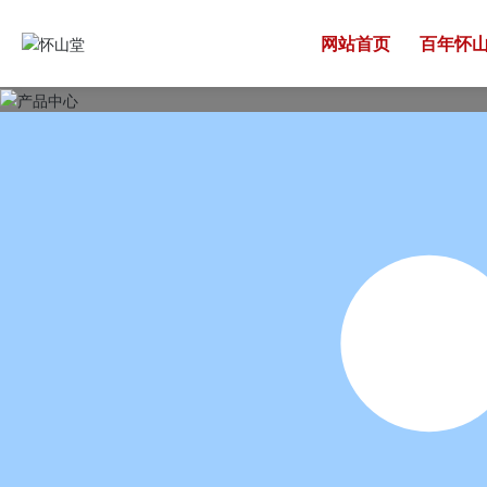
网站首页
百年怀